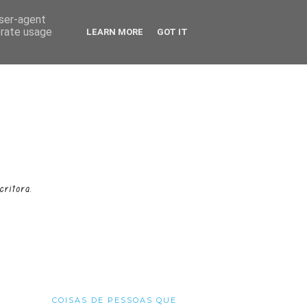
user-agent
erate usage
LEARN MORE
GOT IT
COISAS DE PESSOAS QUE