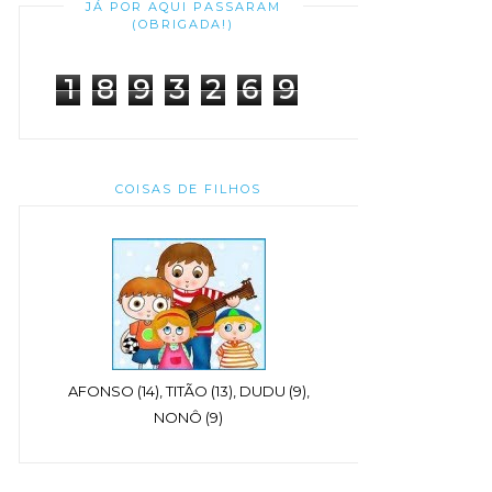
JÁ POR AQUI PASSARAM
(OBRIGADA!)
1
8
9
3
2
6
9
COISAS DE FILHOS
AFONSO (14), TITÃO (13), DUDU (9),
NONÔ (9)