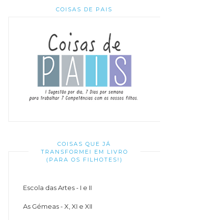
COISAS DE PAIS
COISAS QUE JÁ
TRANSFORMEI EM LIVRO
(PARA OS FILHOTES!)
Escola das Artes - I e II
As Gémeas - X, XI e XII