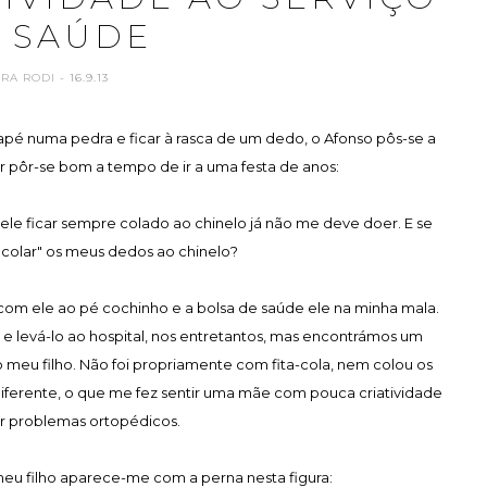
 SAÚDE
ARA RODI
- 16.9.13
pé numa pedra e ficar à rasca de um dedo, o Afonso pôs-se a
 pôr-se bom a tempo de ir a uma festa de anos:
le ficar sempre colado ao chinelo já não me deve doer. E se
 "colar" os meus dedos ao chinelo?
a com ele ao pé cochinho e a bolsa de saúde ele na minha mala.
 e levá-lo ao hospital, nos entretantos, mas encontrámos um
do meu filho. Não foi propriamente com fita-cola, nem colou os
diferente, o que me fez sentir uma mãe com pouca criatividade
er problemas ortopédicos.
eu filho aparece-me com a perna nesta figura: