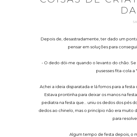
DA
S
Depois de, desastradamente, ter dado um ponta
pensar em soluções para conseguir
- O dedo dói-me quando o levanto do chão. Se e
pusesses fita-cola a
Achei a ideia disparatada e lá fomos para a fest
Estava prontinha para deixar os manos na festa
pediatra na festa que... uniu os dedos dos pés 
dedos ao chinelo, mas o princípio não era muito 
para resolv
Algum tempo de festa depois, o m