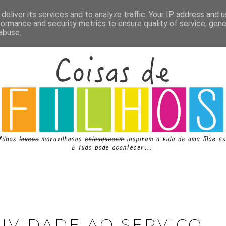
deliver its services and to analyze traffic. Your IP address and 
formance and security metrics to ensure quality of service, gen
abuse.
TIVIDADE AO SERVIÇO