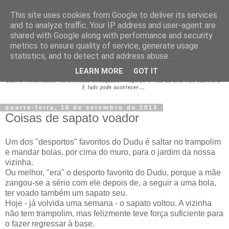
This site uses cookies from Google to deliver its services
and to analyze traffic. Your IP address and user-agent are
shared with Google along with performance and security
metrics to ensure quality of service, generate usage
statistics, and to detect and address abuse.
LEARN MORE
GOT IT
quarta-feira, 18 de setembro de 2013
Coisas de sapato voador
Um dos "desportos" favoritos do Dudu é saltar no trampolim
e mandar bolas, por cima do muro, para o jardim da nossa
vizinha.
Ou melhor, "era" o desporto favorito do Dudu, porque a mãe
zangou-se a sério com ele depois de, a seguir a uma bola,
ter voado também um sapato seu.
Hoje - já volvida uma semana - o sapato voltou. A vizinha
não tem trampolim, mas felizmente teve força suficiente para
o fazer regressar à base.