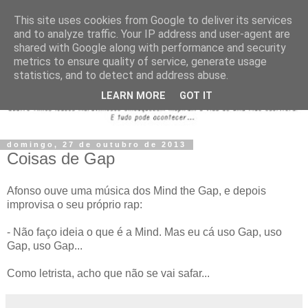
This site uses cookies from Google to deliver its services
and to analyze traffic. Your IP address and user-agent are
shared with Google along with performance and security
metrics to ensure quality of service, generate usage
statistics, and to detect and address abuse.
LEARN MORE
GOT IT
domingo, 27 de outubro de 2013
Coisas de Gap
Afonso ouve uma música dos Mind the Gap, e depois
improvisa o seu próprio rap:
- Não faço ideia o que é a Mind. Mas eu cá uso Gap, uso
Gap, uso Gap...
Como letrista, acho que não se vai safar...