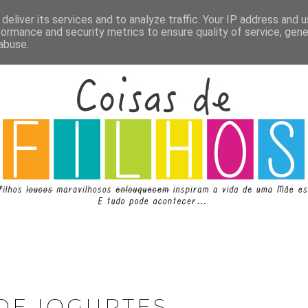
deliver its services and to analyze traffic. Your IP address and 
formance and security metrics to ensure quality of service, gen
abuse.
DE IOGURTES