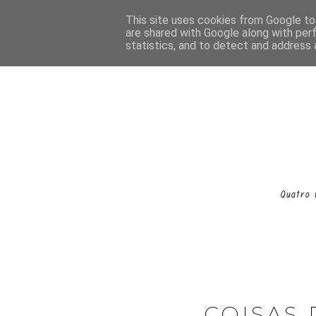
This site uses cookies from Google to 
are shared with Google along with per
statistics, and to detect and address 
COISAS 