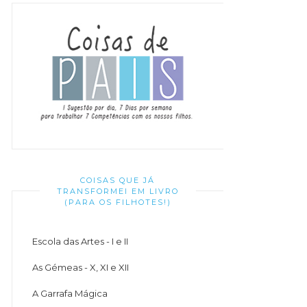
COISAS QUE JÁ
TRANSFORMEI EM LIVRO
(PARA OS FILHOTES!)
Escola das Artes - I e II
As Gémeas - X, XI e XII
A Garrafa Mágica