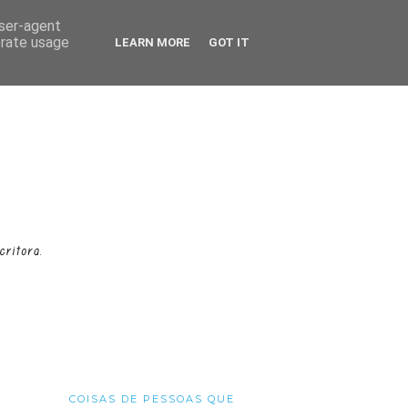
user-agent
erate usage
LEARN MORE
GOT IT
COISAS DE PESSOAS QUE