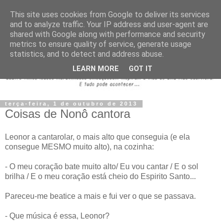
This site uses cookies from Google to deliver its services
and to analyze traffic. Your IP address and user-agent are
shared with Google along with performance and security
metrics to ensure quality of service, generate usage
statistics, and to detect and address abuse.
LEARN MORE
GOT IT
terça-feira, 1 de outubro de 2013
Coisas de Nonô cantora
Leonor a cantarolar, o mais alto que conseguia (e ela
consegue MESMO muito alto), na cozinha:
- O meu coração bate muito alto/ Eu vou cantar / E o sol
brilha / E o meu coração está cheio do Espirito Santo...
Pareceu-me beatice a mais e fui ver o que se passava.
- Que música é essa, Leonor?