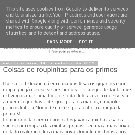
This site uses cookies from Google to deliver its services
and to analyze traffic. Your IP address and user-agent are
shared with Google along with performance and security
metrics to ensure quality of service, generate usage
statistics, and to detect and address abuse.
LEARN MORE
GOT IT
segunda-feira, 14 de outubro de 2013
Coisas de roupinhas para os primos
Hoje a tia I. deixou cá em casa uns 6 sacos gigantes com
roupa que já não serve aos primos. E a alegria foi tanta, que
estivemos mais uma hora de roda deles, a ver o que servia
a quem, o que havia de igual para os manos, e quantos
palmos tinha a Nonô de crescer para caber na roupa da
prima M.
Lembro-me tão bem quando chegavam a minha casa os
sacos com roupas das minhas primas... eu era a mais nova
do lado materno e fui a mais nova, durante uns bons anos,