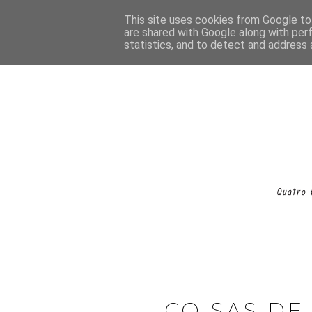
This site uses cookies from Google to 
are shared with Google along with per
statistics, and to detect and address 
COISAS DE