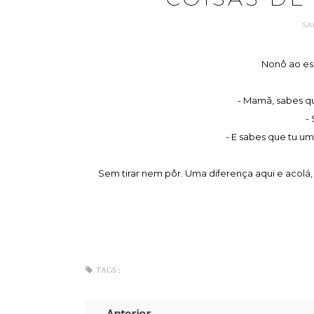
SA
Nonô ao es
- Mamã, sabes q
- 
- E sabes que tu um
Sem tirar nem pôr. Uma diferença aqui e acolá,
TAGS :