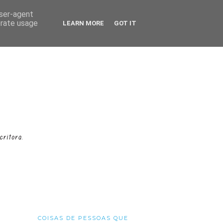
user-agent
erate usage
LEARN MORE
GOT IT
COISAS DE PESSOAS QUE