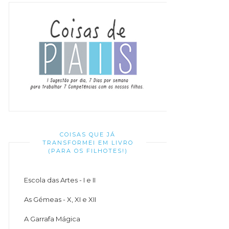
COISAS QUE JÁ
TRANSFORMEI EM LIVRO
(PARA OS FILHOTES!)
Escola das Artes - I e II
As Gémeas - X, XI e XII
A Garrafa Mágica