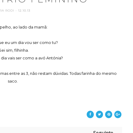
RA RODI
- 12.10.13
pelho, ao lado da mamã:
ue eu um dia vou ser como tu?
Sei sim, filhinha.
 dia vais ser como a avó Antónia?
 mas entre as 3, não restam dúvidas. Todas farinha do mesmo
saco.