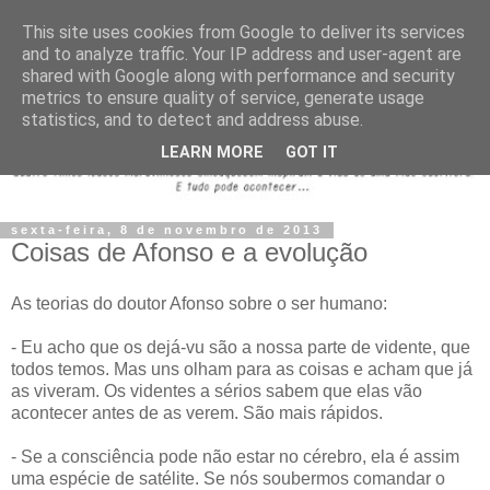
This site uses cookies from Google to deliver its services
and to analyze traffic. Your IP address and user-agent are
shared with Google along with performance and security
metrics to ensure quality of service, generate usage
statistics, and to detect and address abuse.
LEARN MORE
GOT IT
sexta-feira, 8 de novembro de 2013
Coisas de Afonso e a evolução
As teorias do doutor Afonso sobre o ser humano:
- Eu acho que os dejá-vu são a nossa parte de vidente, que
todos temos. Mas uns olham para as coisas e acham que já
as viveram. Os videntes a sérios sabem que elas vão
acontecer antes de as verem. São mais rápidos.
- Se a consciência pode não estar no cérebro, ela é assim
uma espécie de satélite. Se nós soubermos comandar o