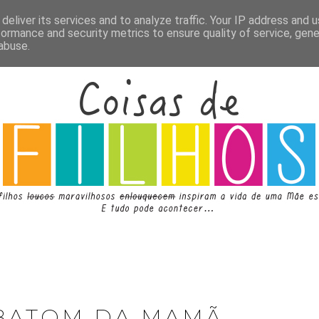
deliver its services and to analyze traffic. Your IP address and 
formance and security metrics to ensure quality of service, gen
abuse.
 BATOM DA MAMÃ