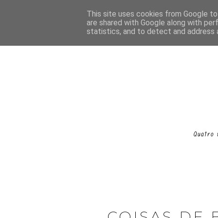
This site uses cookies from Google to 
are shared with Google along with per
statistics, and to detect and address 
COISAS DE