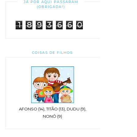
JÁ POR AQUI PASSARAM
(OBRIGADA!)
1
8
9
3
6
6
0
COISAS DE FILHOS
AFONSO (14), TITÃO (13), DUDU (9),
NONÔ (9)