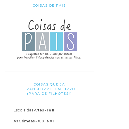
COISAS DE PAIS
COISAS QUE JÁ
TRANSFORMEI EM LIVRO
(PARA OS FILHOTES!)
Escola das Artes - I e II
As Gémeas - X, XI e XII