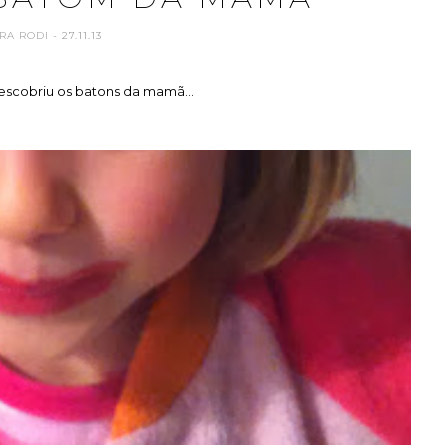
RA RODI
- 27.11.13
escobriu os batons da mamã...