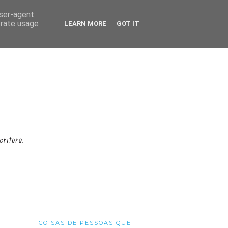
user-agent
erate usage
LEARN MORE
GOT IT
COISAS DE PESSOAS QUE