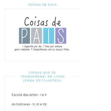
COISAS DE PAIS
COISAS QUE JÁ
TRANSFORMEI EM LIVRO
(PARA OS FILHOTES!)
Escola das Artes - I e II
As Gémeas - X, XI e XII