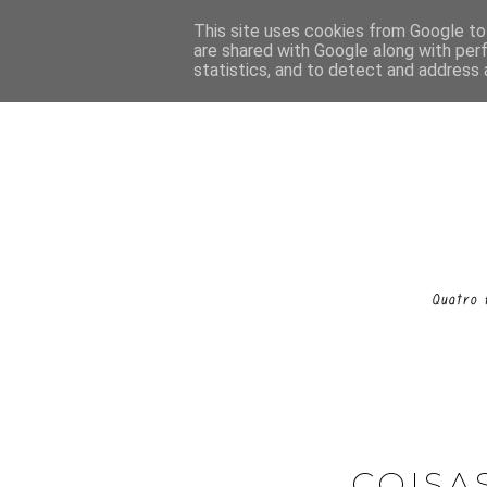
This site uses cookies from Google to 
are shared with Google along with per
statistics, and to detect and address 
COISA