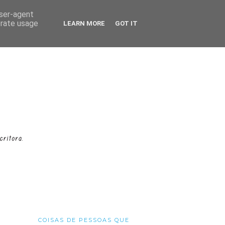
user-agent
erate usage
LEARN MORE
GOT IT
COISAS DE PESSOAS QUE