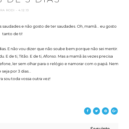
ARA RODI
- 4.12.13
as saudades e não gosto de ter saudades. Oh, mamã... eu gosto
tanto de ti!
dias. E não vou dizer que não soube bem porque não sei mentir.
. E de ti, Titão. E de ti, Afonso. Mas a mamã às vezes precisa
lefone, ler sem olhar para o relógio e namorar com o papá. Nem
 seja por 3 dias...
ra sou toda vossa outra vez!