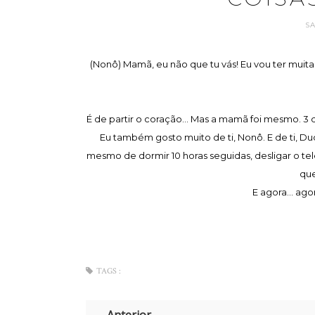
S
(Nonô) Mamã, eu não que tu vás! Eu vou ter muit
É de partir o coração... Mas a mamã foi mesmo. 3 
Eu também gosto muito de ti, Nonô. E de ti, Dudu
mesmo de dormir 10 horas seguidas, desligar o te
que
E agora... ago
TAGS :