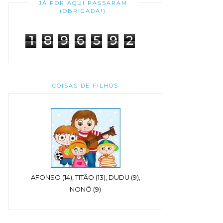
JÁ POR AQUI PASSARAM
(OBRIGADA!)
1
8
9
6
5
9
2
COISAS DE FILHOS
AFONSO (14), TITÃO (13), DUDU (9),
NONÔ (9)