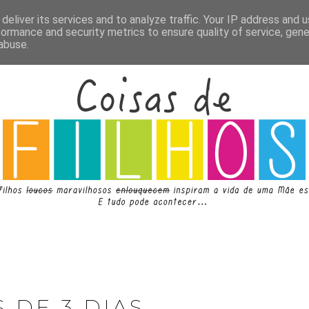
deliver its services and to analyze traffic. Your IP address and 
formance and security metrics to ensure quality of service, gen
abuse.
S DE 3 DIAS