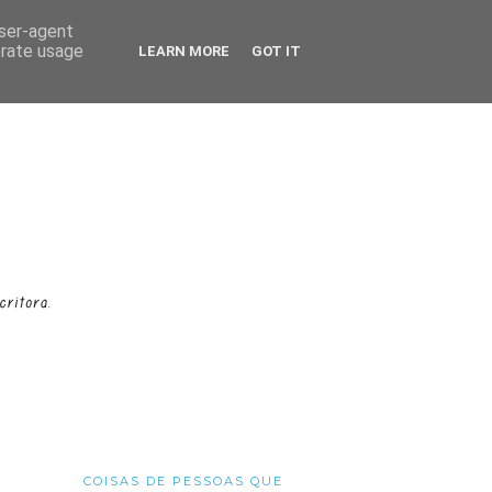
user-agent
erate usage
LEARN MORE
GOT IT
COISAS DE PESSOAS QUE