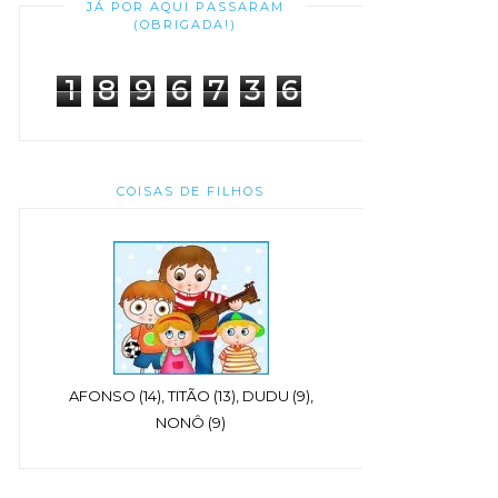
JÁ POR AQUI PASSARAM
(OBRIGADA!)
1
8
9
6
7
3
6
COISAS DE FILHOS
AFONSO (14), TITÃO (13), DUDU (9),
NONÔ (9)