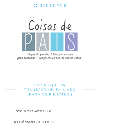
COISAS DE PAIS
COISAS QUE JÁ
TRANSFORMEI EM LIVRO
(PARA OS FILHOTES!)
Escola das Artes - I e II
As Gémeas - X, XI e XII