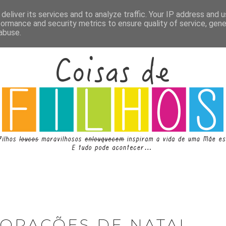
deliver its services and to analyze traffic. Your IP address and 
formance and security metrics to ensure quality of service, gen
abuse.
CORAÇÕES DE NATAL