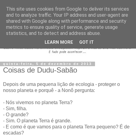
This site uses cookies from Google to deliver its services
and to analyze traffic. Your IP address and user-agent are
shared with Google along with performance and security
metrics to ensure quality of service, generate usage
statistics, and to detect and address abuse.
LEARN MORE
GOT IT
quinta-feira, 5 de dezembro de 2013
Coisas de Dudu-Sabão
Depois de uma pequena lição de ecologia - proteger o
nosso planeta e porquê - a Nonô pergunta:
- Nós vivemos no planeta Terra?
- Sim, filha.
- O grande?
- Sim. O planeta Terra é grande.
- E como é que vamos para o planeta Terra pequeno? É de
escadas?