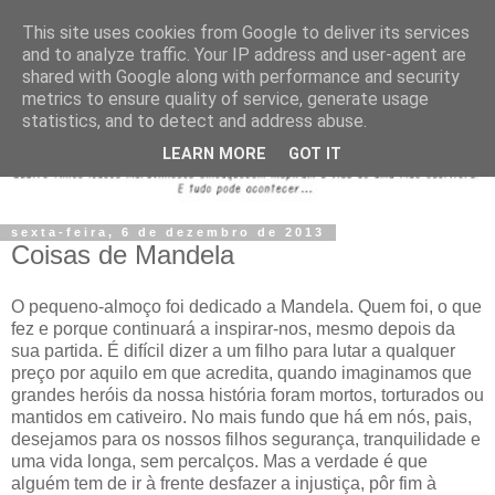
This site uses cookies from Google to deliver its services
and to analyze traffic. Your IP address and user-agent are
shared with Google along with performance and security
metrics to ensure quality of service, generate usage
statistics, and to detect and address abuse.
LEARN MORE
GOT IT
sexta-feira, 6 de dezembro de 2013
Coisas de Mandela
O pequeno-almoço foi dedicado a Mandela. Quem foi, o que
fez e porque continuará a inspirar-nos, mesmo depois da
sua partida. É difícil dizer a um filho para lutar a qualquer
preço por aquilo em que acredita, quando imaginamos que
grandes heróis da nossa história foram mortos, torturados ou
mantidos em cativeiro. No mais fundo que há em nós, pais,
desejamos para os nossos filhos segurança, tranquilidade e
uma vida longa, sem percalços. Mas a verdade é que
alguém tem de ir à frente desfazer a injustiça, pôr fim à