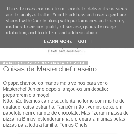
This site uses cookies from Google to deliver its services
and to analyze traffic. Your IP address and user-agent are
shared with Google along with performance and security
metrics to ensure quality of service, generate usage
statistics, and to detect and address abuse.
LEARN MORE
GOT IT
domingo, 22 de dezembro de 2013
Coisas de Masterchef caseiro
O papá chamou os manos mais velhos para ver o
Masterchef Júnior e depois lançou-os um desafio:
prepararem o almoço!
Não, não tivemos carne suculenta no forno com molho de
qualquer coisa estranha. Também não tivemos peixe em
papelote nem charlote de chocolate. Mas fizeram massa de
pizza na Bimby, estenderam-na e prepararam umas belas
pizzas para toda a família. Temos Chefs!