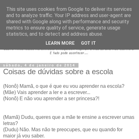
This site uses cookies from Google to deliver its services
and to analyze traffic. Your IP address and user-agent are
shared with Google along with performance and security
metrics to ensure quality of service, generate usage
statistics, and to detect and address abuse.
LEARN MORE
GOT IT
sábado, 4 de janeiro de 2014
Coisas de dúvidas sobre a escola
(Nonô) Mamã, o que é que eu vou aprender na escola?
(Mãe) Vais aprender a ler e a escrever...
(Nonô) E não vou aprender a ser princesa?!
(Mamã) Dudu, queres que a mãe te ensine a escrever umas
letras?
(Dudu) Não. Mas não te preocupes, que eu quando for
maior já vou saber.