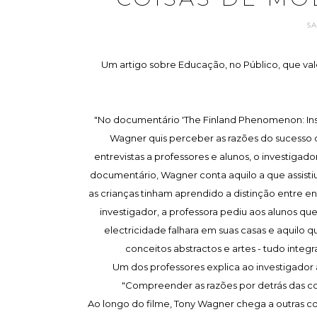
S
Um artigo sobre Educação, no Público, que vale
"No documentário 'The Finland Phenomenon: Insi
Wagner quis perceber as razões do sucesso de
entrevistas a professores e alunos, o investiga
documentário, Wagner conta aquilo a que assistiu
as crianças tinham aprendido a distinção entre e
investigador, a professora pediu aos alunos q
electricidade falhara em suas casas e aquilo q
conceitos abstractos e artes - tudo inte
Um dos professores explica ao investigador
"Compreender as razões por detrás das coisa
Ao longo do filme, Tony Wagner chega a outras con