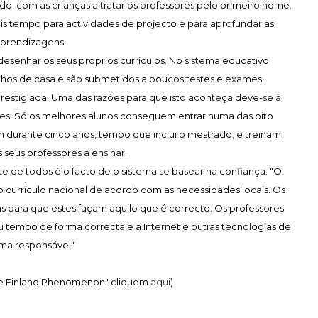
do, com as crianças a tratar os professores pelo primeiro nome.
is tempo para actividades de projecto e para aprofundar as
prendizagens.
esenhar os seus próprios currículos. No sistema educativo
alhos de casa e são submetidos a poucos testes e exames.
prestigiada. Uma das razões para que isto aconteça deve-se à
es. Só os melhores alunos conseguem entrar numa das oito
durante cinco anos, tempo que inclui o mestrado, e treinam
seus professores a ensinar.
 de todos é o facto de o sistema se basear na confiança: "O
 currículo nacional de acordo com as necessidades locais. Os
s para que estes façam aquilo que é correcto. Os professores
 tempo de forma correcta e a Internet e outras tecnologias de
ma responsável."
he Finland Phenomenon" cliquem
aqui
)