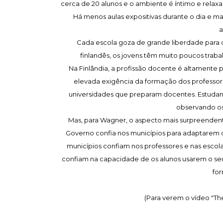
cerca de 20 alunos e o ambiente é íntimo e relaxa
Há menos aulas expositivas durante o dia e ma
a
Cada escola goza de grande liberdade para d
finlandês, os jovens têm muito poucos trab
Na Finlândia, a profissão docente é altamente 
elevada exigência da formação dos professor
universidades que preparam docentes. Estudam 
observando os 
Mas, para Wagner, o aspecto mais surpreendente
Governo confia nos municípios para adaptarem o
municípios confiam nos professores e nas escola
confiam na capacidade de os alunos usarem o seu
for
(Para verem o vídeo "T