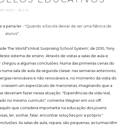
ARA RODI
- 26.1.14
 a pena ler -
"Quando a Escola deixar de ser uma fábrica de
alunos"
:
de The World"s Most Surprising School System', de 2010, Tony
ste sistema de ensino. Através de visitas a salas de aula e
dor chegou a algumas conclusões. Numa das primeiras cenas do
 numa sala de aula da segunda classe: nas semanas anteriores,
nergias renováveis e não renováveis e, no momento da visita do
ue criassem um espectáculo de marionetas, imaginando que a
ue deveriam fazer nessa situação. "Experiências da vida real,
grado no mesmo currículo", comenta Wagner em voz-off.
 aquilo que considera importante na educação dos jovens:
s, ler, sonhar, falar, encontrar soluções por si próprio."
clusões. As salas de aula, repara, são pequenas, as turmas têm