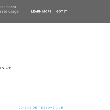
user-agent
erate usage
LEARN MORE
GOT IT
COISAS DE PESSOAS QUE