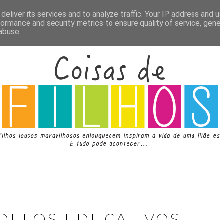
deliver its services and to analyze traffic. Your IP address and 
formance and security metrics to ensure quality of service, gen
abuse.
DELOS EDUCATIVOS