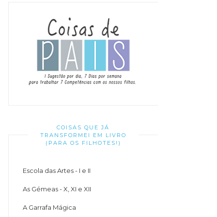
COISAS QUE JÁ
TRANSFORMEI EM LIVRO
(PARA OS FILHOTES!)
Escola das Artes - I e II
As Gémeas - X, XI e XII
A Garrafa Mágica