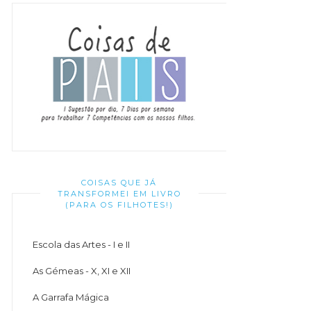
COISAS QUE JÁ
TRANSFORMEI EM LIVRO
(PARA OS FILHOTES!)
Escola das Artes - I e II
As Gémeas - X, XI e XII
A Garrafa Mágica