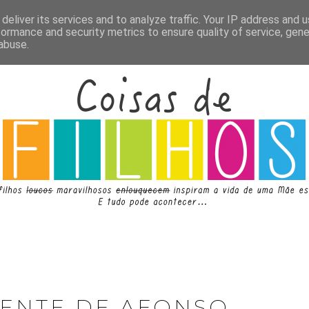
deliver its services and to analyze traffic. Your IP address and 
formance and security metrics to ensure quality of service, gen
abuse.
MENTE DE AFONSO