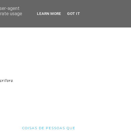
user-agent
erate usage
LEARN MORE
GOT IT
COISAS DE PESSOAS QUE