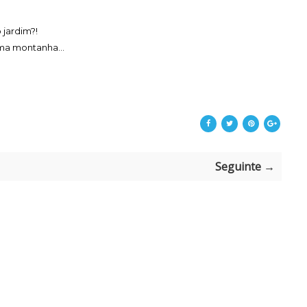
 jardim?!
ma montanha...
Seguinte →