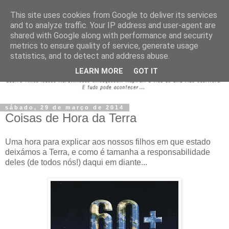
This site uses cookies from Google to deliver its services
and to analyze traffic. Your IP address and user-agent are
shared with Google along with performance and security
metrics to ensure quality of service, generate usage
statistics, and to detect and address abuse.
LEARN MORE
GOT IT
sábado, 29 de março de 2014
Coisas de Hora da Terra
Uma hora para explicar aos nossos filhos em que estado
deixámos a Terra, e como é tamanha a responsabilidade
deles (de todos nós!) daqui em diante...