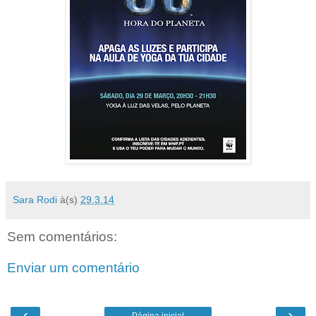
Sara Rodi
à(s)
29.3.14
Sem comentários:
Enviar um comentário
‹
›