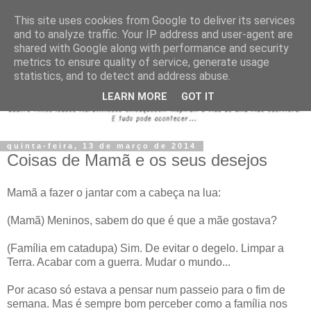
This site uses cookies from Google to deliver its services
and to analyze traffic. Your IP address and user-agent are
shared with Google along with performance and security
metrics to ensure quality of service, generate usage
statistics, and to detect and address abuse.
LEARN MORE
GOT IT
quinta-feira, 13 de março de 2014
Coisas de Mamã e os seus desejos
Mamã a fazer o jantar com a cabeça na lua:
(Mamã) Meninos, sabem do que é que a mãe gostava?
(Família em catadupa) Sim. De evitar o degelo. Limpar a
Terra. Acabar com a guerra. Mudar o mundo...
Por acaso só estava a pensar num passeio para o fim de
semana. Mas é sempre bom perceber como a família nos