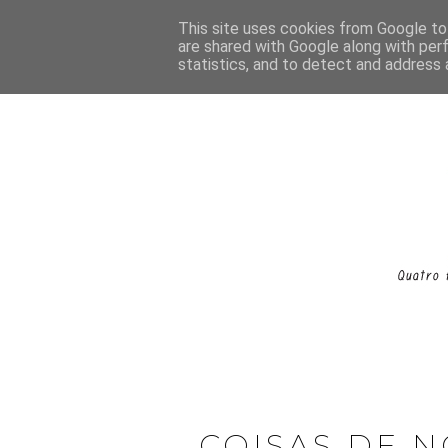
This site uses cookies from Google to 
are shared with Google along with per
statistics, and to detect and address 
COISAS DE N