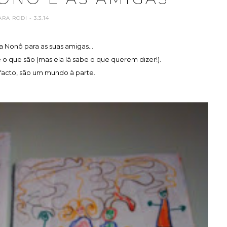
ARA RODI
- 3.3.14
 Nonô para as suas amigas...
 que são (mas ela lá sabe o que querem dizer!).
facto, são um mundo à parte.