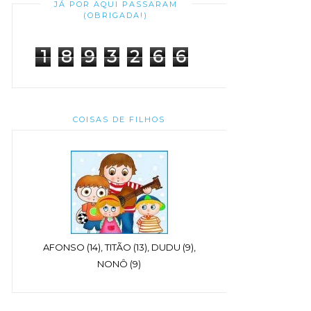
JÁ POR AQUI PASSARAM
(OBRIGADA!)
1
8
9
3
2
6
6
COISAS DE FILHOS
AFONSO (14), TITÃO (13), DUDU (9),
NONÔ (9)