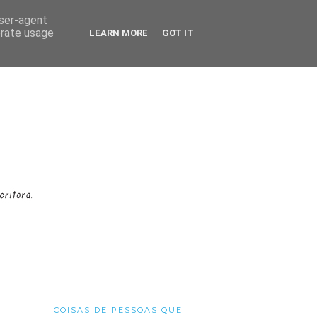
user-agent
erate usage
LEARN MORE
GOT IT
COISAS DE PESSOAS QUE