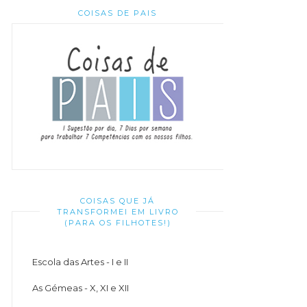
COISAS DE PAIS
COISAS QUE JÁ
TRANSFORMEI EM LIVRO
(PARA OS FILHOTES!)
Escola das Artes - I e II
As Gémeas - X, XI e XII