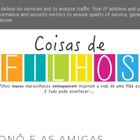
deliver its services and to analyze traffic. Your IP address and 
formance and security metrics to ensure quality of service, gen
abuse.
ONÔ E AS AMIGAS