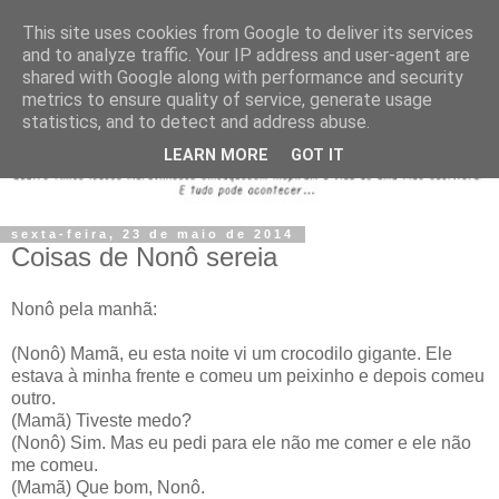
This site uses cookies from Google to deliver its services
and to analyze traffic. Your IP address and user-agent are
shared with Google along with performance and security
metrics to ensure quality of service, generate usage
statistics, and to detect and address abuse.
LEARN MORE
GOT IT
sexta-feira, 23 de maio de 2014
Coisas de Nonô sereia
Nonô pela manhã:
(Nonô) Mamã, eu esta noite vi um crocodilo gigante. Ele
estava à minha frente e comeu um peixinho e depois comeu
outro.
(Mamã) Tiveste medo?
(Nonô) Sim. Mas eu pedi para ele não me comer e ele não
me comeu.
(Mamã) Que bom, Nonô.