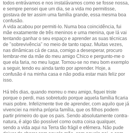
todos entrávamos e nos instalávamos como se fosse nossa,
e sempre pensei que um dia, se a vida mo permitisse,
gostava de ter assim uma família grande, essa mesma boa
confusão.
A vida acabou por permiti-lo. Numa boa coincidência, fui
mãe exatamente de três meninos e uma menina, que lá vai
tentando ganhar o seu espaço e aprender as suas técnicas
de "sobrevivência" no meio de tanto rapaz. Muitas vezes,
nas dinâmicas cá de casa, comigo a desesperar, procuro
lembrar-me da mãe do meu amigo Chico e pergunto-me o
que ela faria, no meu lugar. Tornou-se no meu bom exemplo
a seguir, tendo eu ainda tanto por aprender. Hoje, a
confusão é na minha casa e não podia estar mais feliz por
isso.
Há três dias, quando morreu o meu amigo, fiquei triste
porque o perdi, mas sobretudo porque aquela família ficaria
mais pobre. Infelizmente tive de aprender, com aquilo que já
vivenciei na minha própria família, que os filhos podem
partir primeiro do que os pais. Sendo absolutamente contra-
natura, é algo tão possível como outra coisa qualquer,
sendo a vida aqui na Terra tão frágil e efémera. Não pude