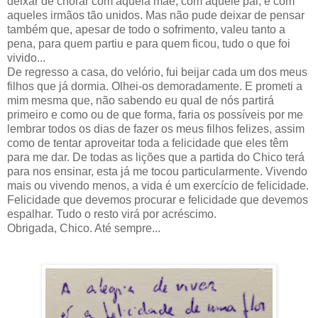
deixar de chorar com aquela mãe, com aquele pai, e com
aqueles irmãos tão unidos. Mas não pude deixar de pensar
também que, apesar de todo o sofrimento, valeu tanto a
pena, para quem partiu e para quem ficou, tudo o que foi
vivido...
De regresso a casa, do velório, fui beijar cada um dos meus
filhos que já dormia. Olhei-os demoradamente. E prometi a
mim mesma que, não sabendo eu qual de nós partirá
primeiro e como ou de que forma, faria os possíveis por me
lembrar todos os dias de fazer os meus filhos felizes, assim
como de tentar aproveitar toda a felicidade que eles têm
para me dar. De todas as lições que a partida do Chico terá
para nos ensinar, esta já me tocou particularmente. Vivendo
mais ou vivendo menos, a vida é um exercício de felicidade.
Felicidade que devemos procurar e felicidade que devemos
espalhar. Tudo o resto virá por acréscimo.
Obrigada, Chico. Até sempre...