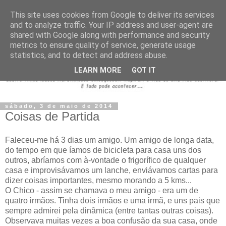
This site uses cookies from Google to deliver its services
and to analyze traffic. Your IP address and user-agent are
shared with Google along with performance and security
metrics to ensure quality of service, generate usage
statistics, and to detect and address abuse.
LEARN MORE
GOT IT
sábado, 3 de maio de 2014
Coisas de Partida
Faleceu-me há 3 dias um amigo. Um amigo de longa data,
do tempo em que íamos de bicicleta para casa uns dos
outros, abríamos com à-vontade o frigorífico de qualquer
casa e improvisávamos um lanche, enviávamos cartas para
dizer coisas importantes, mesmo morando a 5 kms...
O Chico - assim se chamava o meu amigo - era um de
quatro irmãos. Tinha dois irmãos e uma irmã, e uns pais que
sempre admirei pela dinâmica (entre tantas outras coisas).
Observava muitas vezes a boa confusão da sua casa, onde