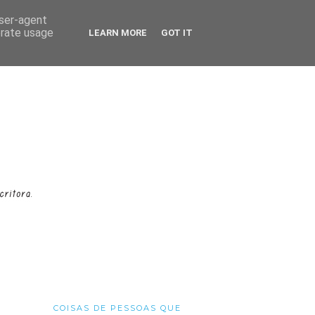
user-agent
erate usage
LEARN MORE
GOT IT
COISAS DE PESSOAS QUE