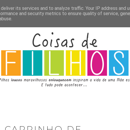
deliver its services and to analyze traffic. Your IP address and 
formance and security metrics to ensure quality of service, gen
abuse.
E CARRINHO DE