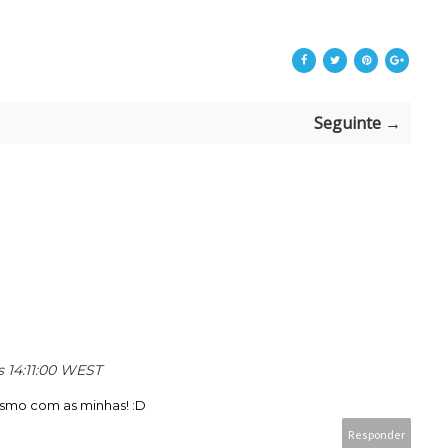
Seguinte →
s 14:11:00 WEST
smo com as minhas! :D
Responder