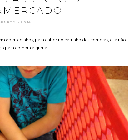
RMERCADO
ARA RODI
- 2.6.14
 apertadinhos, para caber no carrinho das compras, e já não
ço para compra alguma...