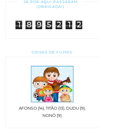
JÁ POR AQUI PASSARAM
(OBRIGADA!)
1
8
9
5
2
1
2
COISAS DE FILHOS
AFONSO (14), TITÃO (13), DUDU (9),
NONÔ (9)