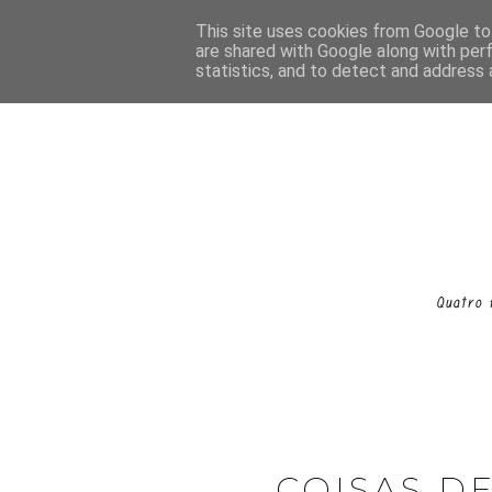
This site uses cookies from Google to 
are shared with Google along with per
statistics, and to detect and address 
COISAS D