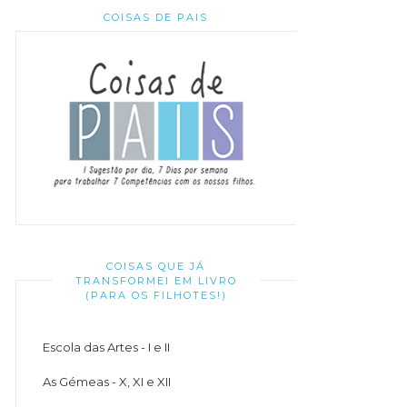
COISAS DE PAIS
COISAS QUE JÁ
TRANSFORMEI EM LIVRO
(PARA OS FILHOTES!)
Escola das Artes - I e II
As Gémeas - X, XI e XII