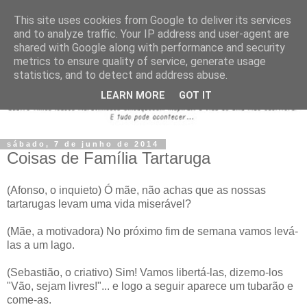
This site uses cookies from Google to deliver its services
and to analyze traffic. Your IP address and user-agent are
shared with Google along with performance and security
metrics to ensure quality of service, generate usage
statistics, and to detect and address abuse.
LEARN MORE
GOT IT
sábado, 7 de junho de 2014
Coisas de Família Tartaruga
(Afonso, o inquieto) Ó mãe, não achas que as nossas
tartarugas levam uma vida miserável?
(Mãe, a motivadora) No próximo fim de semana vamos levá-
las a um lago.
(Sebastião, o criativo) Sim! Vamos libertá-las, dizemo-los
"Vão, sejam livres!"... e logo a seguir aparece um tubarão e
come-as.