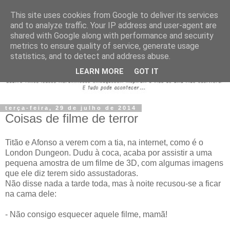
This site uses cookies from Google to deliver its services
and to analyze traffic. Your IP address and user-agent are
shared with Google along with performance and security
metrics to ensure quality of service, generate usage
statistics, and to detect and address abuse.
LEARN MORE
GOT IT
terça-feira, 29 de julho de 2014
Coisas de filme de terror
Titão e Afonso a verem com a tia, na internet, como é o
London Dungeon. Dudu à coca, acaba por assistir a uma
pequena amostra de um filme de 3D, com algumas imagens
que ele diz terem sido assustadoras.
Não disse nada a tarde toda, mas à noite recusou-se a ficar
na cama dele:
- Não consigo esquecer aquele filme, mamã!