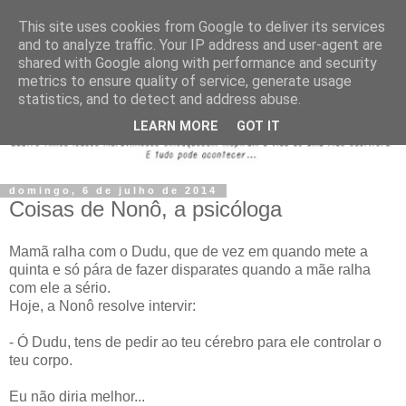
This site uses cookies from Google to deliver its services
and to analyze traffic. Your IP address and user-agent are
shared with Google along with performance and security
metrics to ensure quality of service, generate usage
statistics, and to detect and address abuse.
LEARN MORE
GOT IT
domingo, 6 de julho de 2014
Coisas de Nonô, a psicóloga
Mamã ralha com o Dudu, que de vez em quando mete a
quinta e só pára de fazer disparates quando a mãe ralha
com ele a sério.
Hoje, a Nonô resolve intervir:
- Ó Dudu, tens de pedir ao teu cérebro para ele controlar o
teu corpo.
Eu não diria melhor...