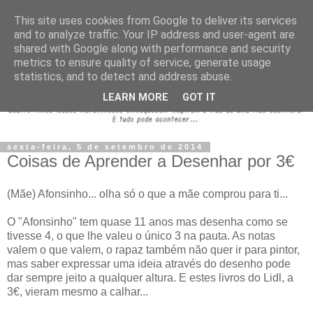
This site uses cookies from Google to deliver its services
and to analyze traffic. Your IP address and user-agent are
shared with Google along with performance and security
metrics to ensure quality of service, generate usage
statistics, and to detect and address abuse.
LEARN MORE
GOT IT
sexta-feira, 5 de setembro de 2014
Coisas de Aprender a Desenhar por 3€
(Mãe) Afonsinho... olha só o que a mãe comprou para ti...
O "Afonsinho" tem quase 11 anos mas desenha como se
tivesse 4, o que lhe valeu o único 3 na pauta. As notas
valem o que valem, o rapaz também não quer ir para pintor,
mas saber expressar uma ideia através do desenho pode
dar sempre jeito a qualquer altura. E estes livros do Lidl, a
3€, vieram mesmo a calhar...