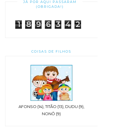
JÁ POR AQUI PASSARAM
(OBRIGADA!)
1
8
9
6
3
4
2
COISAS DE FILHOS
AFONSO (14), TITÃO (13), DUDU (9),
NONÔ (9)