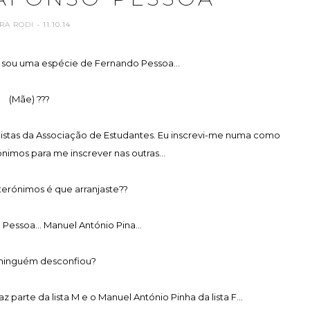
RA RODI
- 11.10.14
 sou uma espécie de Fernando Pessoa...
(Mãe) ???
listas da Associação de Estudantes. Eu inscrevi-me numa como
ónimos para me inscrever nas outras...
terónimos é que arranjaste??
Pessoa... Manuel António Pina...
 ninguém desconfiou?
 parte da lista M e o Manuel António Pinha da lista F...