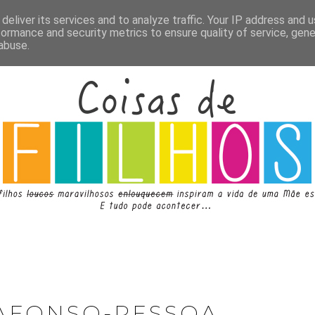
deliver its services and to analyze traffic. Your IP address and 
formance and security metrics to ensure quality of service, gen
abuse.
 AFONSO-PESSOA