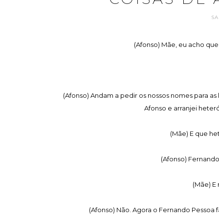
SA
(Afonso) Mãe, eu acho que
(Afonso) Andam a pedir os nossos nomes para as 
Afonso e arranjei heter
(Mãe) E que he
(Afonso) Fernando 
(Mãe) E
(Afonso) Não. Agora o Fernando Pessoa faz