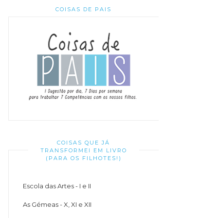
COISAS DE PAIS
COISAS QUE JÁ
TRANSFORMEI EM LIVRO
(PARA OS FILHOTES!)
Escola das Artes - I e II
As Gémeas - X, XI e XII