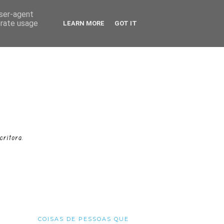
user-agent
erate usage
LEARN MORE
GOT IT
COISAS DE PESSOAS QUE