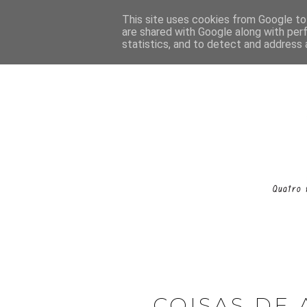
This site uses cookies from Google to 
are shared with Google along with per
statistics, and to detect and address 
COISAS DE