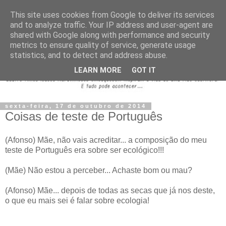
This site uses cookies from Google to deliver its services
and to analyze traffic. Your IP address and user-agent are
shared with Google along with performance and security
metrics to ensure quality of service, generate usage
statistics, and to detect and address abuse.
LEARN MORE
GOT IT
sexta-feira, 17 de outubro de 2014
Coisas de teste de Português
(Afonso) Mãe, não vais acreditar... a composição do meu
teste de Português era sobre ser ecológico!!!
(Mãe) Não estou a perceber... Achaste bom ou mau?
(Afonso) Mãe... depois de todas as secas que já nos deste,
o que eu mais sei é falar sobre ecologia!