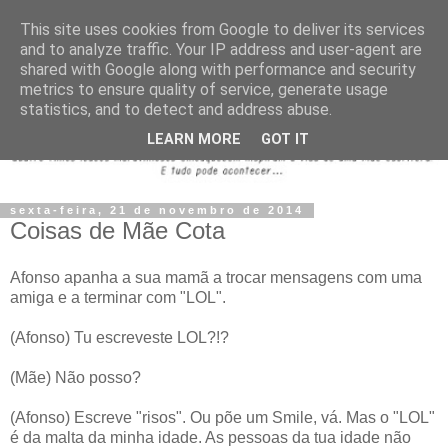
This site uses cookies from Google to deliver its services
and to analyze traffic. Your IP address and user-agent are
shared with Google along with performance and security
metrics to ensure quality of service, generate usage
statistics, and to detect and address abuse.
LEARN MORE
GOT IT
sexta-feira, 21 de novembro de 2014
Coisas de Mãe Cota
Afonso apanha a sua mamã a trocar mensagens com uma
amiga e a terminar com "LOL".
(Afonso) Tu escreveste LOL?!?
(Mãe) Não posso?
(Afonso) Escreve "risos". Ou põe um Smile, vá. Mas o "LOL"
é da malta da minha idade. As pessoas da tua idade não