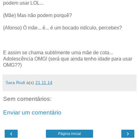
podem usar LOL...
(Mãe) Mas não podem porquê?
(Afonso) Ó mãe... é... é um bocado ridículo, percebes?
E assim se chama subtilmente uma mãe de cota...
Adolescência OMG! (será que ainda tenho idade para usar
OMG??)
Sara Rodi
à(s)
21.11.14
Sem comentários:
Enviar um comentário
‹
›
Página inicial