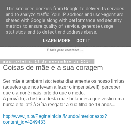
This site uses cookies from Google to deliver its services
and to analyze traffic. Your IP address and user-agent are
shared with Google along with performance and security
metrics to ensure quality of service, generate usage
statistics, and to detect and address abuse.
LEARN MORE
GOT IT
quarta-feira, 19 de novembro de 2014
Coisas de mãe e a sua coragem
Ser mãe é também isto: testar diariamente os nosso limites
(aqueles que nos levam a fazer o impensável!), perceber
que o amor é mais forte do que o medo.
A prová-lo, a história desta mãe holandesa que vestiu uma
burka e foi até à Síria resgatar a sua filha de 19 anos...
http://www.jn.pt/PaginaInicial/Mundo/Interior.aspx?
content_id=4249433