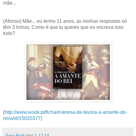
mãe...
(Afonso) Mãe... eu tenho 11 anos, as minhas respostas só
têm 3 linhas. Como é que tu queres que eu escreva isso
tudo?
(
http://www.wook.pt/ficha/d-teresa-de-tavora-a-amante-do-
rei/a/id/15020377
)
Sara Rodi
à(s)
1.12.14