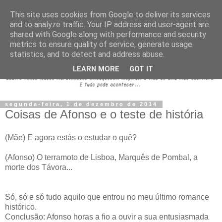
This site uses cookies from Google to deliver its services
and to analyze traffic. Your IP address and user-agent are
shared with Google along with performance and security
metrics to ensure quality of service, generate usage
statistics, and to detect and address abuse.
LEARN MORE
GOT IT
segunda-feira, 1 de dezembro de 2014
Coisas de Afonso e o teste de história
(Mãe) E agora estás o estudar o quê?
(Afonso) O terramoto de Lisboa, Marquês de Pombal, a
morte dos Távora...
Só, só e só tudo aquilo que entrou no meu último romance
histórico.
Conclusão: Afonso horas a fio a ouvir a sua entusiasmada