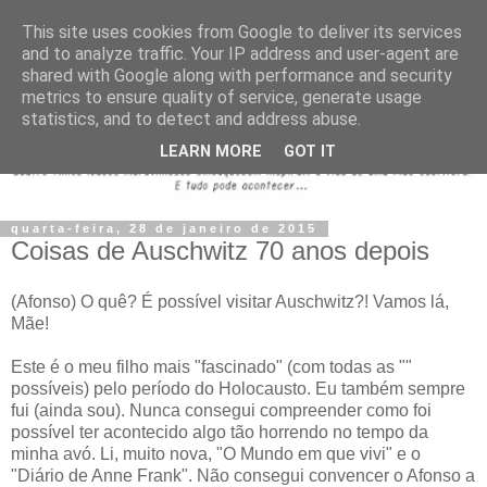
This site uses cookies from Google to deliver its services
and to analyze traffic. Your IP address and user-agent are
shared with Google along with performance and security
metrics to ensure quality of service, generate usage
statistics, and to detect and address abuse.
LEARN MORE
GOT IT
quarta-feira, 28 de janeiro de 2015
Coisas de Auschwitz 70 anos depois
(Afonso) O quê? É possível visitar Auschwitz?! Vamos lá,
Mãe!
Este é o meu filho mais "fascinado" (com todas as ""
possíveis) pelo período do Holocausto. Eu também sempre
fui (ainda sou). Nunca consegui compreender como foi
possível ter acontecido algo tão horrendo no tempo da
minha avó. Li, muito nova, "O Mundo em que vivi" e o
"Diário de Anne Frank". Não consegui convencer o Afonso a