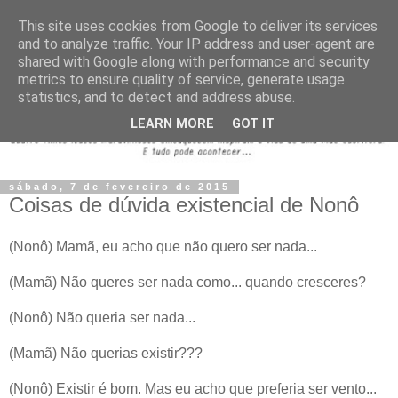
This site uses cookies from Google to deliver its services
and to analyze traffic. Your IP address and user-agent are
shared with Google along with performance and security
metrics to ensure quality of service, generate usage
statistics, and to detect and address abuse.
LEARN MORE
GOT IT
sábado, 7 de fevereiro de 2015
Coisas de dúvida existencial de Nonô
(Nonô) Mamã, eu acho que não quero ser nada...
(Mamã) Não queres ser nada como... quando cresceres?
(Nonô) Não queria ser nada...
(Mamã) Não querias existir???
(Nonô) Existir é bom. Mas eu acho que preferia ser vento...