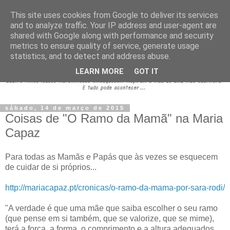
This site uses cookies from Google to deliver its services
and to analyze traffic. Your IP address and user-agent are
shared with Google along with performance and security
metrics to ensure quality of service, generate usage
statistics, and to detect and address abuse.
LEARN MORE
GOT IT
sábado, 14 de março de 2015
Coisas de "O Ramo da Mamã" na Maria
Capaz
Para todas as Mamãs e Papás que às vezes se esquecem
de cuidar de si próprios...
http://mariacapaz.pt/cronicas/o-ramo-da-mama-por-sara-rodi/
"A verdade é que uma mãe que saiba escolher o seu ramo
(que pense em si também, que se valorize, que se mime),
terá a força, a forma, o comprimento e a altura adequados