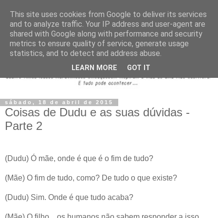
This site uses cookies from Google to deliver its services
and to analyze traffic. Your IP address and user-agent are
shared with Google along with performance and security
metrics to ensure quality of service, generate usage
statistics, and to detect and address abuse.
LEARN MORE
GOT IT
sábado, 18 de abril de 2015
Coisas de Dudu e as suas dúvidas -
Parte 2
(Dudu) Ó mãe, onde é que é o fim de tudo?
(Mãe) O fim de tudo, como? De tudo o que existe?
(Dudu) Sim. Onde é que tudo acaba?
(Mãe) O filho... os humanos não sabem responder a isso.