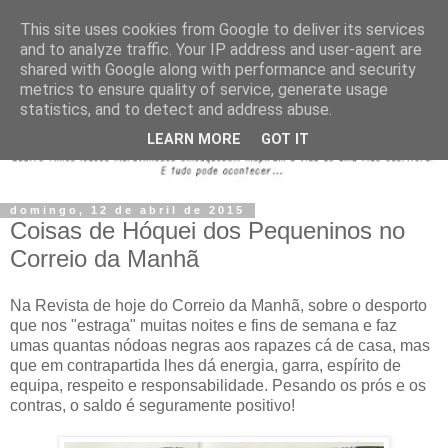
This site uses cookies from Google to deliver its services
and to analyze traffic. Your IP address and user-agent are
shared with Google along with performance and security
metrics to ensure quality of service, generate usage
statistics, and to detect and address abuse.
LEARN MORE
GOT IT
domingo, 12 de abril de 2015
Coisas de Hóquei dos Pequeninos no
Correio da Manhã
Na Revista de hoje do Correio da Manhã, sobre o desporto
que nos "estraga" muitas noites e fins de semana e faz
umas quantas nódoas negras aos rapazes cá de casa, mas
que em contrapartida lhes dá energia, garra, espírito de
equipa, respeito e responsabilidade. Pesando os prós e os
contras, o saldo é seguramente positivo!