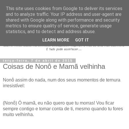
This site uses cookies from Google to deliver its services
and to analyze traffic. Your IP address and user-agent are
shared with Google along with performance and security
metrics to ensure quality of service, generate usage
statistics, and to detect and address abuse.
LEARN MORE
GOT IT
terça-feira, 7 de abril de 2015
Coisas de Nonô e Mamã velhinha
Nonô assim do nada, num dos seus momentos de ternura
irresistível:
(Nonô) Ó mamã, eu não quero que tu morras! Vou ficar
sempre contigo e tomar conta de ti, mesmo quando tu fores
muito velhinha.