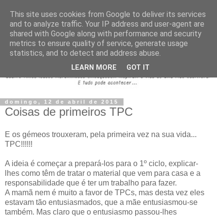
This site uses cookies from Google to deliver its services
and to analyze traffic. Your IP address and user-agent are
shared with Google along with performance and security
metrics to ensure quality of service, generate usage
statistics, and to detect and address abuse.
LEARN MORE
GOT IT
domingo, 12 de abril de 2015
Coisas de primeiros TPC
E os gémeos trouxeram, pela primeira vez na sua vida...
TPC!!!!!!
A ideia é começar a prepará-los para o 1º ciclo, explicar-
lhes como têm de tratar o material que vem para casa e a
responsabilidade que é ter um trabalho para fazer.
A mamã nem é muito a favor de TPCs, mas desta vez eles
estavam tão entusiasmados, que a mãe entusiasmou-se
também. Mas claro que o entusiasmo passou-lhes