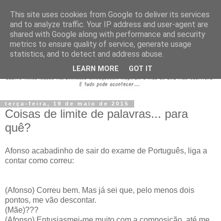
This site uses cookies from Google to deliver its services
and to analyze traffic. Your IP address and user-agent are
shared with Google along with performance and security
metrics to ensure quality of service, generate usage
statistics, and to detect and address abuse.
LEARN MORE
GOT IT
terça-feira, 19 de maio de 2015
Coisas de limite de palavras... para
quê?
Afonso acabadinho de sair do exame de Português, liga a
contar como correu:
(Afonso) Correu bem. Mas já sei que, pelo menos dois
pontos, me vão descontar.
(Mãe)???
(Afonso) Entusiasmei-me muito com a composição, até me