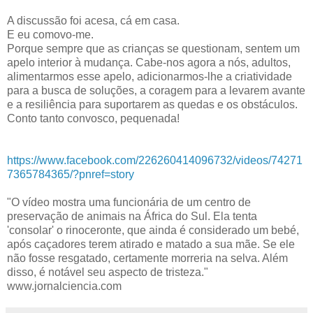
A discussão foi acesa, cá em casa.
E eu comovo-me.
Porque sempre que as crianças se questionam, sentem um
apelo interior à mudança. Cabe-nos agora a nós, adultos,
alimentarmos esse apelo, adicionarmos-lhe a criatividade
para a busca de soluções, a coragem para a levarem avante
e a resiliência para suportarem as quedas e os obstáculos.
Conto tanto convosco, pequenada!
https://www.facebook.com/226260414096732/videos/74271
7365784365/?pnref=story
"O vídeo mostra uma funcionária de um centro de
preservação de animais na África do Sul. Ela tenta
'consolar' o rinoceronte, que ainda é considerado um bebé,
após caçadores terem atirado e matado a sua mãe. Se ele
não fosse resgatado, certamente morreria na selva. Além
disso, é notável seu aspecto de tristeza."
www.jornalciencia.com