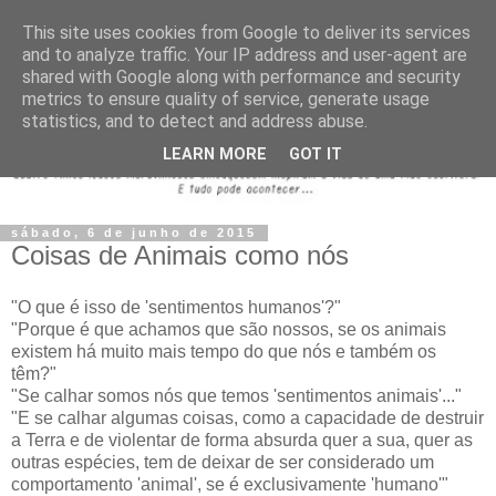
This site uses cookies from Google to deliver its services
and to analyze traffic. Your IP address and user-agent are
shared with Google along with performance and security
metrics to ensure quality of service, generate usage
statistics, and to detect and address abuse.
LEARN MORE
GOT IT
sábado, 6 de junho de 2015
Coisas de Animais como nós
"O que é isso de 'sentimentos humanos'?"
"Porque é que achamos que são nossos, se os animais
existem há muito mais tempo do que nós e também os
têm?"
"Se calhar somos nós que temos 'sentimentos animais'..."
"E se calhar algumas coisas, como a capacidade de destruir
a Terra e de violentar de forma absurda quer a sua, quer as
outras espécies, tem de deixar de ser considerado um
comportamento 'animal', se é exclusivamente 'humano'"