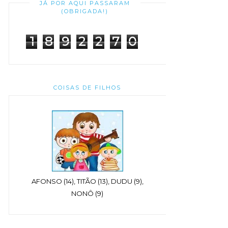
JÁ POR AQUI PASSARAM
(OBRIGADA!)
1
8
9
2
2
7
0
COISAS DE FILHOS
AFONSO (14), TITÃO (13), DUDU (9),
NONÔ (9)