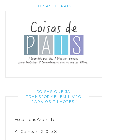
COISAS DE PAIS
COISAS QUE JÁ
TRANSFORMEI EM LIVRO
(PARA OS FILHOTES!)
Escola das Artes - I e II
As Gémeas - X, XI e XII