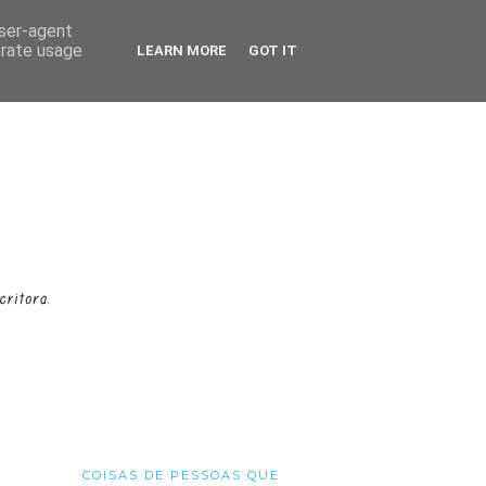
user-agent
erate usage
LEARN MORE
GOT IT
COISAS DE PESSOAS QUE