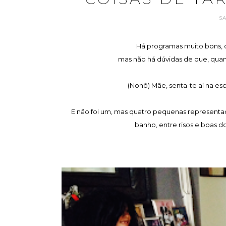
S
Há programas muito bons, 
mas não há dúvidas de que, quan
(Nonô) Mãe, senta-te aí na es
E não foi um, mas quatro pequenas representaç
banho, entre risos e boas d