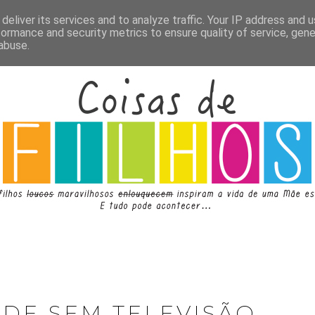
deliver its services and to analyze traffic. Your IP address and 
formance and security metrics to ensure quality of service, gen
abuse.
RDE SEM TELEVISÃO