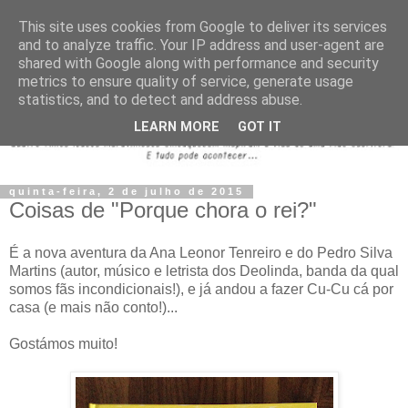
This site uses cookies from Google to deliver its services
and to analyze traffic. Your IP address and user-agent are
shared with Google along with performance and security
metrics to ensure quality of service, generate usage
statistics, and to detect and address abuse.
LEARN MORE
GOT IT
quinta-feira, 2 de julho de 2015
Coisas de "Porque chora o rei?"
É a nova aventura da Ana Leonor Tenreiro e do Pedro Silva
Martins (autor, músico e letrista dos Deolinda, banda da qual
somos fãs incondicionais!), e já andou a fazer Cu-Cu cá por
casa (e mais não conto!)...
Gostámos muito!