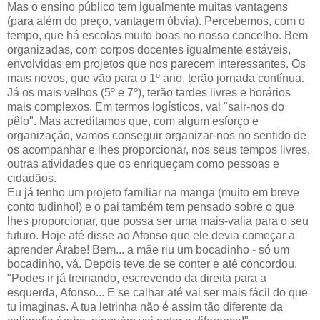
Mas o ensino público tem igualmente muitas vantagens
(para além do preço, vantagem óbvia). Percebemos, com o
tempo, que há escolas muito boas no nosso concelho. Bem
organizadas, com corpos docentes igualmente estáveis,
envolvidas em projetos que nos parecem interessantes. Os
mais novos, que vão para o 1º ano, terão jornada contínua.
Já os mais velhos (5º e 7º), terão tardes livres e horários
mais complexos. Em termos logísticos, vai "sair-nos do
pêlo". Mas acreditamos que, com algum esforço e
organização, vamos conseguir organizar-nos no sentido de
os acompanhar e lhes proporcionar, nos seus tempos livres,
outras atividades que os enriqueçam como pessoas e
cidadãos.
Eu já tenho um projeto familiar na manga (muito em breve
conto tudinho!) e o pai também tem pensado sobre o que
lhes proporcionar, que possa ser uma mais-valia para o seu
futuro. Hoje até disse ao Afonso que ele devia começar a
aprender Árabe! Bem... a mãe riu um bocadinho - só um
bocadinho, vá. Depois teve de se conter e até concordou.
"Podes ir já treinando, escrevendo da direita para a
esquerda, Afonso... E se calhar até vai ser mais fácil do que
tu imaginas. A tua letrinha não é assim tão diferente da