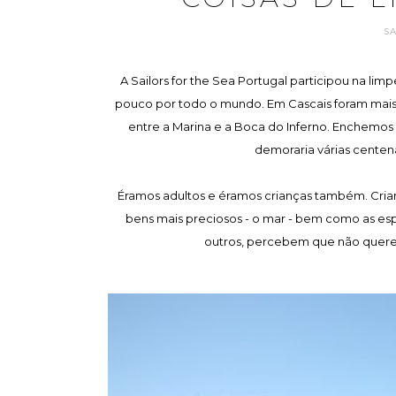
S
A Sailors for the Sea Portugal participou na li
pouco por todo o mundo. Em Cascais foram mais 
entre a Marina e a Boca do Inferno. Enchemos m
demoraria várias centen
Éramos adultos e éramos crianças também. Cri
bens mais preciosos - o mar - bem como as esp
outros, percebem que não querem 