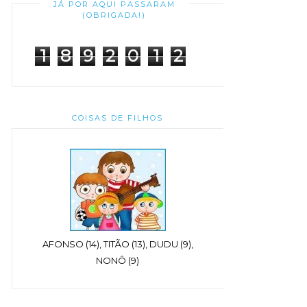
JÁ POR AQUI PASSARAM
(OBRIGADA!)
1
8
9
2
0
1
2
COISAS DE FILHOS
AFONSO (14), TITÃO (13), DUDU (9),
NONÔ (9)