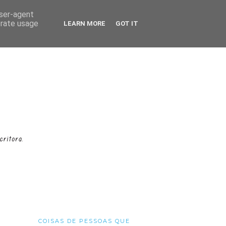
user-agent
erate usage
LEARN MORE
GOT IT
COISAS DE PESSOAS QUE