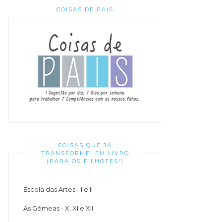
COISAS DE PAIS
COISAS QUE JÁ
TRANSFORMEI EM LIVRO
(PARA OS FILHOTES!)
Escola das Artes - I e II
As Gémeas - X, XI e XII