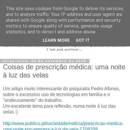
This site uses cookies from Google to deliver its services
and to analyze traffic. Your IP address and user-agent are
shared with Google along with performance and security
metrics to ensure quality of service, generate usage
statistics, and to detect and address abuse.
LEARN MORE
GOT IT
terça-feira, 22 de setembro de 2015
Coisas de prescrição médica: uma noite
à luz das velas
Um artigo muito interessante do psiquiatra Pedro Afonso,
sobre o excessivo uso de tecnologias em família e o
"endeusamento" do trabalho.
Um excelente tema para reflexão, numa noite à luz das
velas :)
http://www.publico.pt/sociedade/noticia/prescricao-medica-
uma-noite-por-semana-a-luz-da-vela-1708258