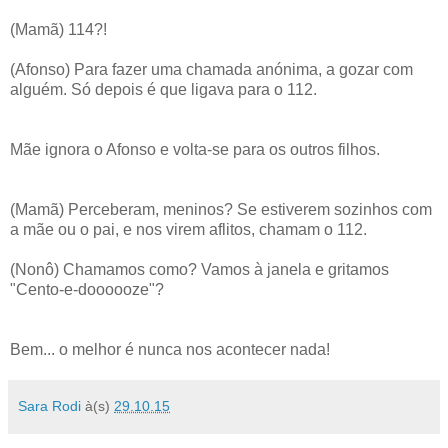
(Mamã) 114?!
(Afonso) Para fazer uma chamada anónima, a gozar com
alguém. Só depois é que ligava para o 112.
Mãe ignora o Afonso e volta-se para os outros filhos.
(Mamã) Perceberam, meninos? Se estiverem sozinhos com
a mãe ou o pai, e nos virem aflitos, chamam o 112.
(Nonô) Chamamos como? Vamos à janela e gritamos
"Cento-e-doooooze"?
Bem... o melhor é nunca nos acontecer nada!
Sara Rodi
à(s)
29.10.15