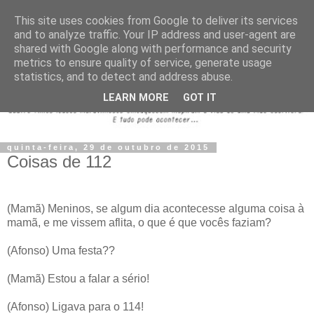
This site uses cookies from Google to deliver its services
and to analyze traffic. Your IP address and user-agent are
shared with Google along with performance and security
metrics to ensure quality of service, generate usage
statistics, and to detect and address abuse.
LEARN MORE
GOT IT
quinta-feira, 29 de outubro de 2015
Coisas de 112
(Mamã) Meninos, se algum dia acontecesse alguma coisa à
mamã, e me vissem aflita, o que é que vocês faziam?
(Afonso) Uma festa??
(Mamã) Estou a falar a sério!
(Afonso) Ligava para o 114!