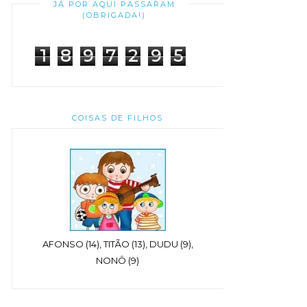
JÁ POR AQUI PASSARAM
(OBRIGADA!)
1
8
9
7
2
9
5
COISAS DE FILHOS
AFONSO (14), TITÃO (13), DUDU (9),
NONÔ (9)