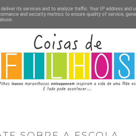
deliver its services and to analyze traffic. Your IP address and 
formance and security metrics to ensure quality of service, gen
abuse.
ATE SOBRE A ESCOLA