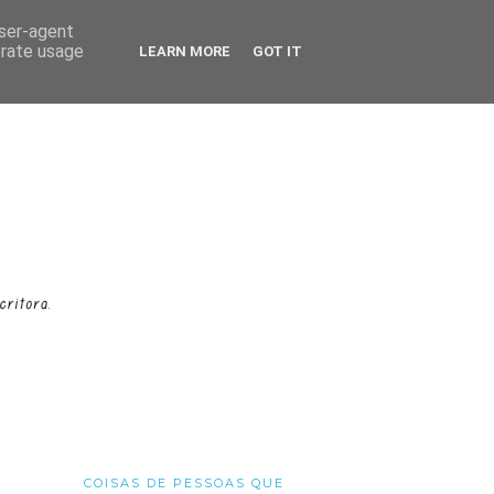
user-agent
erate usage
LEARN MORE
GOT IT
COISAS DE PESSOAS QUE