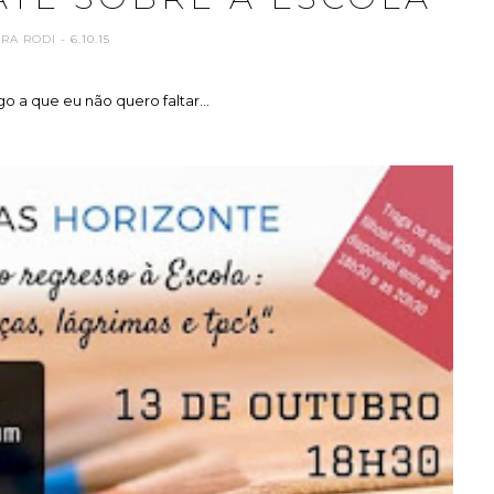
ARA RODI
- 6.10.15
go a que eu não quero faltar...