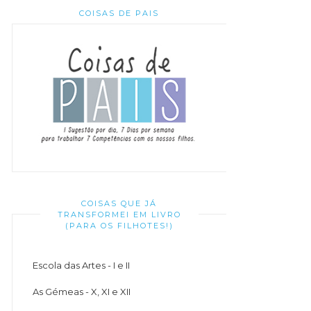
COISAS DE PAIS
COISAS QUE JÁ
TRANSFORMEI EM LIVRO
(PARA OS FILHOTES!)
Escola das Artes - I e II
As Gémeas - X, XI e XII