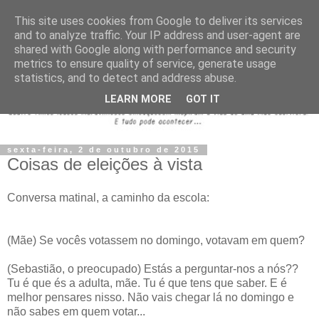
This site uses cookies from Google to deliver its services
and to analyze traffic. Your IP address and user-agent are
shared with Google along with performance and security
metrics to ensure quality of service, generate usage
statistics, and to detect and address abuse.
LEARN MORE
GOT IT
sexta-feira, 2 de outubro de 2015
Coisas de eleições à vista
Conversa matinal, a caminho da escola:
(Mãe) Se vocês votassem no domingo, votavam em quem?
(Sebastião, o preocupado) Estás a perguntar-nos a nós??
Tu é que és a adulta, mãe. Tu é que tens que saber. E é
melhor pensares nisso. Não vais chegar lá no domingo e
não sabes em quem votar...