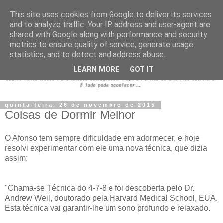
This site uses cookies from Google to deliver its services
and to analyze traffic. Your IP address and user-agent are
shared with Google along with performance and security
metrics to ensure quality of service, generate usage
statistics, and to detect and address abuse.
LEARN MORE
GOT IT
quinta-feira, 26 de novembro de 2015
Coisas de Dormir Melhor
O Afonso tem sempre dificuldade em adormecer, e hoje
resolvi experimentar com ele uma nova técnica, que dizia
assim:
"Chama-se Técnica do 4-7-8 e foi descoberta pelo Dr.
Andrew Weil, doutorado pela Harvard Medical School, EUA.
Esta técnica vai garantir-lhe um sono profundo e relaxado.