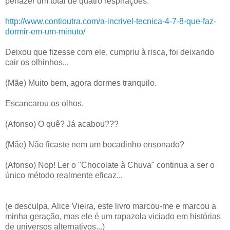
perfazer um total de quatro respirações."
http://www.contioutra.com/a-incrivel-tecnica-4-7-8-que-faz-
dormir-em-um-minuto/
Deixou que fizesse com ele, cumpriu à risca, foi deixando
cair os olhinhos...
(Mãe) Muito bem, agora dormes tranquilo.
Escancarou os olhos.
(Afonso) O quê? Já acabou???
(Mãe) Não ficaste nem um bocadinho ensonado?
(Afonso) Nop! Ler o "Chocolate à Chuva" continua a ser o
único método realmente eficaz...
(e desculpa, Alice Vieira, este livro marcou-me e marcou a
minha geração, mas ele é um rapazola viciado em histórias
de universos alternativos...)